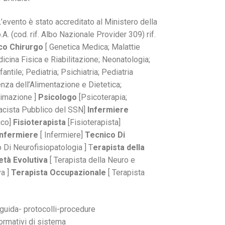
L’evento è stato accreditato al Ministero della
A. (cod. rif. Albo Nazionale Provider 309) rif.
co Chirurgo
[ Genetica Medica; Malattie
icina Fisica e Riabilitazione; Neonatologia;
antile; Pediatria; Psichiatria; Pediatria
ienza dell’Alimentazione e Dietetica;
nimazione ]
Psicologo
[Psicoterapia;
cista Pubblico del SSN]
Infermiere
ico]
Fisioterapista
[Fisioterapista]
Infermiere
[ Infermiere]
Tecnico Di
o Di Neurofisiopatologia ] T
erapista della
età Evolutiva
[ Terapista della Neuro e
va ]
Terapista
Occupazionale
[ Terapista
 guida- protocolli-procedure
formativi di sistema