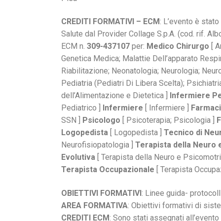
CREDITI FORMATIVI – ECM
: L’evento è stat
Salute dal Provider Collage S.p.A. (cod. rif. Al
ECM n.
309-437107
per:
Medico Chirurgo
[ A
Genetica Medica; Malattie Dell’apparato Respir
Riabilitazione; Neonatologia; Neurologia; Neurop
Pediatria (Pediatri Di Libera Scelta); Psichiatr
dell’Alimentazione e Dietetica ]
Infermiere Pe
Pediatrico ]
Infermiere
[ Infermiere ]
Farmaci
SSN ]
Psicologo
[ Psicoterapia; Psicologia ]
F
Logopedista
[ Logopedista ]
Tecnico
di
Neur
Neurofisiopatologia ]
Terapista della Neuro e 
Evolutiva
[ Terapista della Neuro e Psicomotricit
Terapista
Occupazionale
[ Terapista Occupa
OBIETTIVI
FORMATIVI
: Linee guida- protocol
AREA FORMATIVA
: Obiettivi formativi di sis
CREDITI ECM
: Sono stati assegnati all’evento