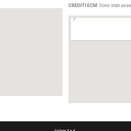
CREDITI
ECM
: Sono stati asse
Collage S.p.A.