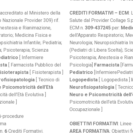
o accreditato al Ministero della
CREDITI FORMATIVI – ECM
: 
bo Nazionale Provider 309) rif.
Salute dal Provider Collage S.p.
nestesia e Rianimazione,
ECM n.
309-437245
per:
Medi
atorio; Medicina Fisica e
dell’Apparato Respiratorio; Med
sichiatria Infantile; Pediatria;
Neurologia; Neuropsichiatria Inf
ia; Psicoterapia; Scienza
(Pediatri di Libera Scelta); Sc
diatrico
[ Infermiere
Psicoterapia; Anestesia e Ria
sta
[ Farmacista Pubblico del
Psicologia]
Farmacista
[Farma
isioterapista
[ Fisioterapista ]
Pediatrico
[InfermierePediatr
ofisiopatologia
[ Tecnico di
Logopedista
[ Logopedista ]
Psicomotricità dell’Età
Neurofisiopatologia
[ Tecnic
à dell’Età Evolutiva ]
Neuro e Psicomotricità dell’
zionale ]
Psicomotricità dell’età Evoluti
Occupazionale ]
li-procedure
tema
OBIETTIVI FORMATIVI
: Linee
 n.
6
Crediti Formativi.
AREA
FORMATIVA
: Obiettivi 